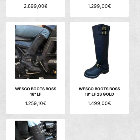
N
2.899,00€
N
1.299,00€
O
O
R
R
M
M
A
A
L
L
E
E
R
R
P
P
R
R
E
E
I
I
S
S
WESCO BOOTS BOSS
WESCO BOOTS BOSS
18" LF
18" LF 2S GOLD
N
1.259,10€
N
1.499,00€
O
O
R
R
M
M
A
A
L
L