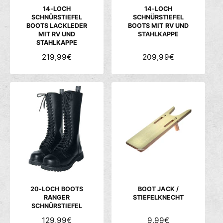
S
S
14-LOCH
14-LOCH
SCHNÜRSTIEFEL
SCHNÜRSTIEFEL
BOOTS LACKLEDER
BOOTS MIT RV UND
MIT RV UND
STAHLKAPPE
STAHLKAPPE
N
219,99€
N
209,99€
O
O
R
R
M
M
A
A
L
L
E
E
R
R
P
P
R
R
E
E
I
I
S
S
20-LOCH BOOTS
BOOT JACK /
RANGER
STIEFELKNECHT
SCHNÜRSTIEFEL
N
129,99€
N
9,99€