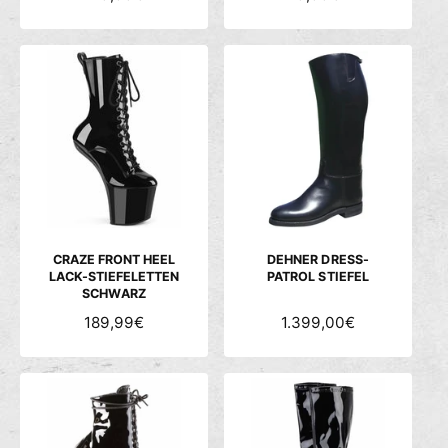
O
O
R
R
M
M
A
A
L
L
E
E
R
R
P
P
R
R
E
E
I
I
S
S
CRAZE FRONT HEEL
DEHNER DRESS-
LACK-STIEFELETTEN
PATROL STIEFEL
SCHWARZ
N
189,99€
N
1.399,00€
O
O
R
R
M
M
A
A
L
L