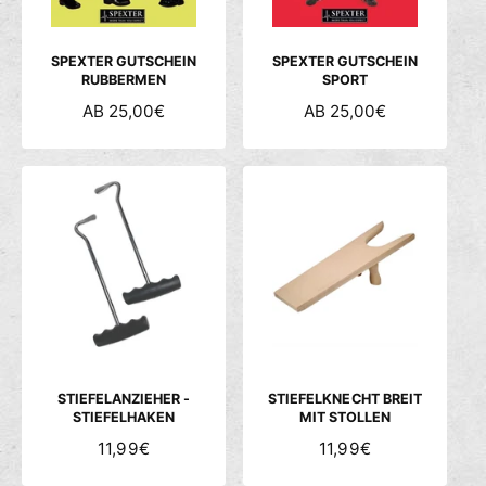
E
E
I
I
S
S
SPEXTER GUTSCHEIN
SPEXTER GUTSCHEIN
RUBBERMEN
SPORT
N
AB 25,00€
N
AB 25,00€
O
O
R
R
M
M
A
A
L
L
E
E
R
R
P
P
R
R
E
E
I
I
S
S
STIEFELANZIEHER -
STIEFELKNECHT BREIT
STIEFELHAKEN
MIT STOLLEN
N
11,99€
N
11,99€
O
O