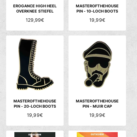
S
S
EROGANCE HIGH HEEL
MASTEROFTHEHOUSE
OVERKNEE STIEFEL
PIN - 10-LOCH BOOTS
N
129,99€
N
19,99€
O
O
R
R
M
M
A
A
L
L
E
E
R
R
P
P
R
R
E
E
I
I
S
S
MASTEROFTHEHOUSE
MASTEROFTHEHOUSE
PIN - 20-LOCH BOOTS
PIN - MUIR CAP
N
19,99€
N
19,99€
O
O
R
R
M
M