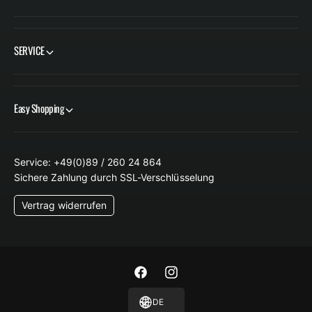
S
SERVICE
Easy Shopping
Service: +49(0)89 / 260 24 864
Sichere Zahlung durch SSL-Verschlüsselung
Vertrag widerrufen
F
I
a
n
DE