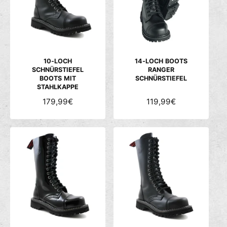
c
h
ä
f
t
10-LOCH
14-LOCH BOOTS
SCHNÜRSTIEFEL
RANGER
BOOTS MIT
SCHNÜRSTIEFEL
STAHLKAPPE
N
179,99€
N
119,99€
O
O
R
R
M
M
A
A
L
L
E
E
R
R
P
P
R
R
E
E
I
I