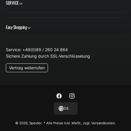
SERVICE
Easy Shopping
Service: +49(0)89 / 260 24 864
Sichere Zahlung durch SSL-Verschlüsselung
Vertrag widerrufen
F
I
a
n
DE
c
s
e
t
© 2026,
Spexter
.
* Alle Preise inkl. MwSt., zzgl. Versandkosten.
b
a