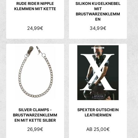
S
S
RUDE RIDER NIPPLE
SILIKON KUGELKNEBEL
KLEMMEN MIT KETTE
MIT
BRUSTWARZENKLEMM
EN
N
24,99€
N
34,99€
O
O
R
R
M
M
A
A
L
L
E
E
R
R
P
P
R
R
E
E
I
I
S
S
SILVER CLAMPS -
SPEXTER GUTSCHEIN
BRUSTWARZENKLEMM
LEATHERMEN
EN MIT KETTE SILBER
N
26,99€
N
AB 25,00€
O
O