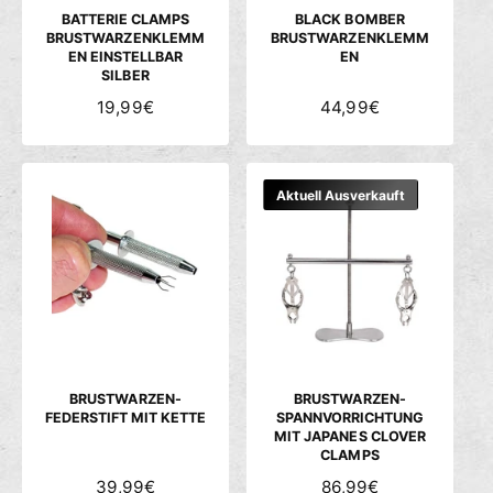
S
S
BATTERIE CLAMPS
BLACK BOMBER
BRUSTWARZENKLEMM
BRUSTWARZENKLEMM
EN EINSTELLBAR
EN
SILBER
N
19,99€
N
44,99€
O
O
R
R
M
M
Aktuell Ausverkauft
A
A
L
L
E
E
R
R
P
P
R
R
E
E
I
I
S
S
BRUSTWARZEN-
BRUSTWARZEN-
FEDERSTIFT MIT KETTE
SPANNVORRICHTUNG
MIT JAPANES CLOVER
CLAMPS
N
39,99€
N
86,99€