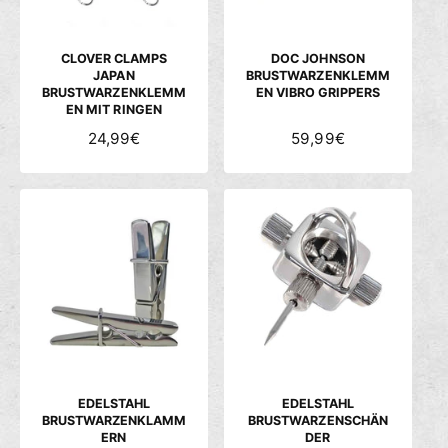
E
E
I
I
S
S
CLOVER CLAMPS
DOC JOHNSON
JAPAN
BRUSTWARZENKLEMM
BRUSTWARZENKLEMM
EN VIBRO GRIPPERS
EN MIT RINGEN
N
24,99€
N
59,99€
O
O
R
R
M
M
A
A
L
L
E
E
R
R
P
P
R
R
E
E
I
I
S
S
EDELSTAHL
EDELSTAHL
BRUSTWARZENKLAMM
BRUSTWARZENSCHÄN
ERN
DER