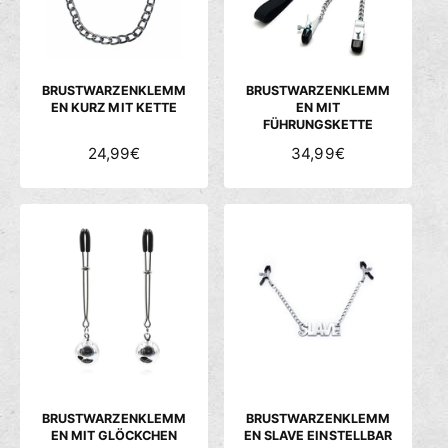
P
P
R
R
E
E
I
I
S
S
BRUSTWARZENKLEMM
BRUSTWARZENKLEMM
EN KURZ MIT KETTE
EN MIT
FÜHRUNGSKETTE
N
24,99€
N
34,99€
O
O
R
R
M
M
A
A
L
L
E
E
R
R
P
P
R
R
E
E
I
I
S
S
BRUSTWARZENKLEMM
BRUSTWARZENKLEMM
EN MIT GLÖCKCHEN
EN SLAVE EINSTELLBAR