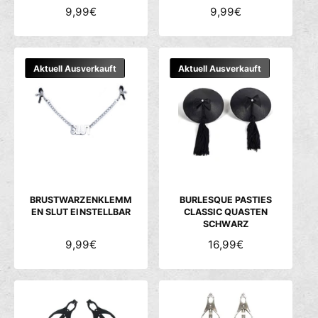
N
9,99€
N
9,99€
O
O
R
R
M
M
Aktuell Ausverkauft
Aktuell Ausverkauft
A
A
L
L
E
E
R
R
P
P
R
R
E
E
I
I
S
S
BRUSTWARZENKLEMM
BURLESQUE PASTIES
EN SLUT EINSTELLBAR
CLASSIC QUASTEN
SCHWARZ
N
9,99€
N
16,99€
O
O
R
R
M
M
A
A