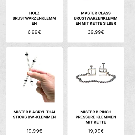
I
I
S
S
HOLZ
MASTER CLASS
BRUSTWARZENKLEMM
BRUSTWARZENKLEMM
EN
EN MIT KETTE SILBER
N
6,99€
N
39,99€
O
O
R
R
M
M
A
A
L
L
E
E
R
R
P
P
R
R
E
E
I
I
S
S
MISTER B ACRYL THAI
MISTER B PINCH
STICKS BW-KLEMMEN
PRESSURE KLEMMEN
MIT KETTE
N
19,99€
N
19,99€