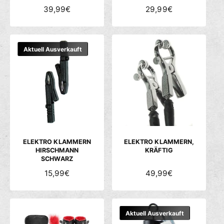
N
39,99€
N
29,99€
O
O
R
R
M
M
Aktuell Ausverkauft
A
A
L
L
E
E
R
R
P
P
R
R
E
E
I
I
S
S
ELEKTRO KLAMMERN
ELEKTRO KLAMMERN,
HIRSCHMANN
KRÄFTIG
SCHWARZ
N
15,99€
N
49,99€
O
O
R
R
M
M
Aktuell Ausverkauft
A
A