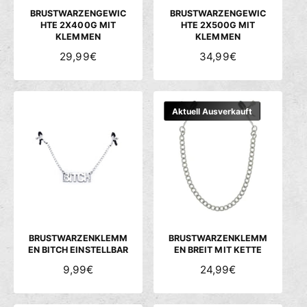
S
S
BRUSTWARZENGEWIC
BRUSTWARZENGEWIC
HTE 2X400G MIT
HTE 2X500G MIT
KLEMMEN
KLEMMEN
N
29,99€
N
34,99€
O
O
R
R
M
M
Aktuell Ausverkauft
A
A
L
L
E
E
R
R
P
P
R
R
E
E
I
I
S
S
BRUSTWARZENKLEMM
BRUSTWARZENKLEMM
EN BITCH EINSTELLBAR
EN BREIT MIT KETTE
N
9,99€
N
24,99€
O
O
R
R