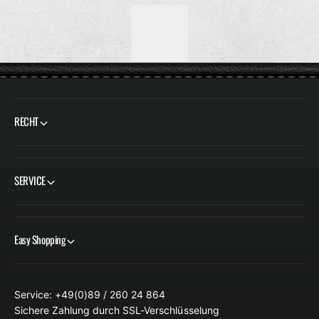
A
A
L
L
E
E
R
R
P
P
R
R
E
E
RECHT
I
I
S
S
SERVICE
Easy Shopping
Service: +49(0)89 / 260 24 864
Sichere Zahlung durch SSL-Verschlüsselung