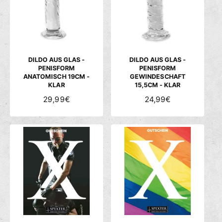
c
h
ä
f
t
DILDO AUS GLAS -
DILDO AUS GLAS -
PENISFORM
PENISFORM
ANATOMISCH 19CM -
GEWINDESCHAFT
KLAR
15,5CM - KLAR
N
29,99€
N
24,99€
O
O
R
R
M
M
A
A
L
L
E
E
R
R
P
P
R
R
E
E
I
I