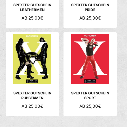
S
S
SPEXTER GUTSCHEIN
SPEXTER GUTSCHEIN
LEATHERMEN
PRIDE
N
AB 25,00€
N
AB 25,00€
O
O
R
R
M
M
A
A
L
L
E
E
R
R
P
P
R
R
E
E
I
I
S
S
SPEXTER GUTSCHEIN
SPEXTER GUTSCHEIN
RUBBERMEN
SPORT
N
AB 25,00€
N
AB 25,00€
O
O
R
R
M
M