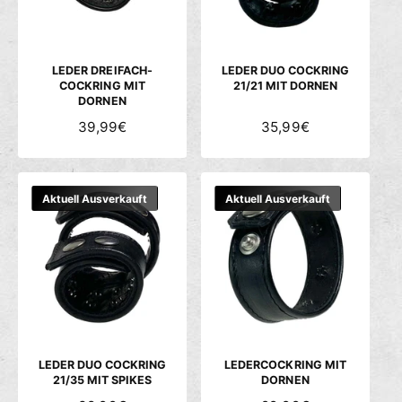
c
h
ä
LEDER DREIFACH-
LEDER DUO COCKRING
f
COCKRING MIT
21/21 MIT DORNEN
t
DORNEN
N
39,99€
N
35,99€
O
O
R
R
M
M
Aktuell Ausverkauft
Aktuell Ausverkauft
A
A
L
L
E
E
R
R
P
P
R
R
E
E
I
I
S
S
LEDER DUO COCKRING
LEDERCOCKRING MIT
21/35 MIT SPIKES
DORNEN