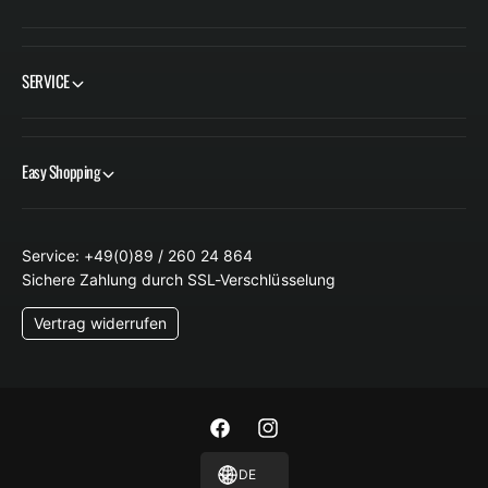
S
S
SERVICE
Easy Shopping
Service: +49(0)89 / 260 24 864
Sichere Zahlung durch SSL-Verschlüsselung
Vertrag widerrufen
F
I
a
n
DE