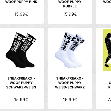
I
I
WOOF PUPPY PINK
WOOF PUPPY
WOO
PURPLE
S
S
N
15,99€
N
15,99€
O
O
R
R
M
M
A
A
L
L
E
E
R
R
P
P
R
R
E
E
SNEAKFREAXX -
SNEAKFREAXX -
I
I
WOOF PUPPY
WOOF PUPPY
G
SCHWARZ-WEISS
WEISS-SCHWARZ
R
S
S
N
15,99€
N
15,99€
A
O
O