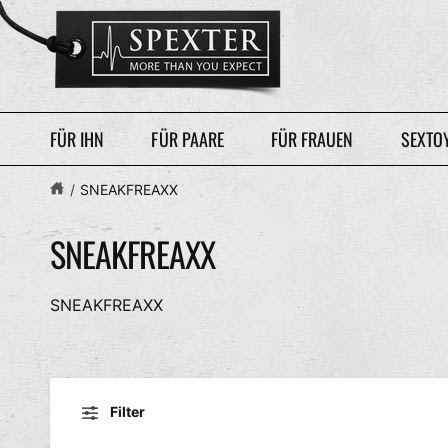
U
M
I
N
H
A
L
T
FÜR IHN
FÜR PAARE
FÜR FRAUEN
SEXTO
/
SNEAKFREAXX
SNEAKFREAXX
SNEAKFREAXX
Filter