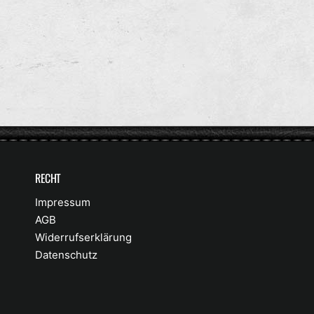
R
R
M
M
A
A
L
L
E
E
R
R
P
P
R
R
E
E
I
I
RECHT
S
S
Impressum
AGB
Widerrufserklärung
Datenschutz