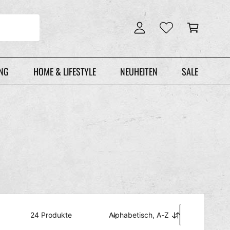
n
r
l
e
o
n
g
k
g
o
e
r
UNG
HOME & LIFESTYLE
NEUHEITEN
SALE
n
b
24 Produkte
Alphabetisch, A-Z
S