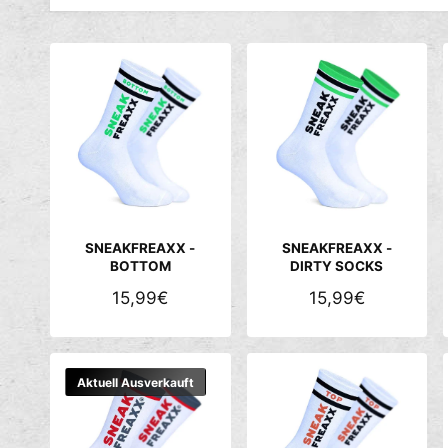
SNEAKFREAXX -
SNEAKFREAXX -
BOTTOM
DIRTY SOCKS
N
15,99€
N
15,99€
O
O
R
R
M
M
Aktuell Ausverkauft
A
A
L
L
E
E