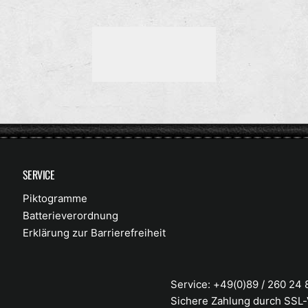
R
R
R
M
M
A
A
A
L
L
L
E
E
E
R
R
R
P
P
P
R
R
R
E
E
E
I
I
I
SERVICE
S
S
S
Piktogramme
Batterieverordnung
Erklärung zur Barrierefreiheit
Service: +49(0)89 / 260 24
Sichere Zahlung durch SSL