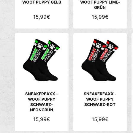
I
I
WOOF PUPPY GELB
WOOF PUPPY LIME-
GRÜN
S
S
N
15,99€
N
15,99€
O
O
R
R
M
M
A
A
L
L
E
E
R
R
P
P
R
R
E
E
SNEAKFREAXX -
SNEAKFREAXX -
I
I
WOOF PUPPY
WOOF PUPPY
SCHWARZ-
SCHWARZ-ROT
S
S
NEONGRÜN
N
15,99€
N
15,99€
O
O