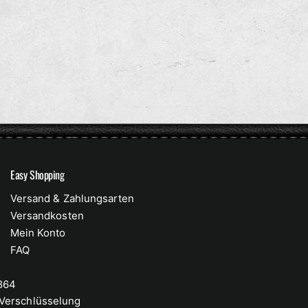
R
M
M
A
L
E
R
P
R
E
I
Easy Shopping
S
Versand & Zahlungsarten
Versandkosten
Mein Konto
FAQ
 864
-Verschlüsselung