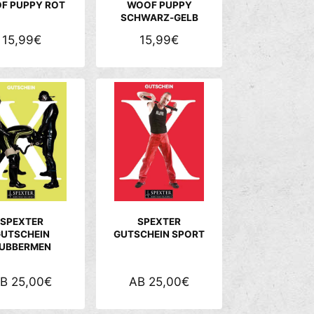
I
I
F PUPPY ROT
WOOF PUPPY
SCHWARZ-GELB
S
S
N
15,99€
N
15,99€
O
O
R
R
M
M
A
A
L
L
E
E
R
R
P
P
R
R
E
E
SPEXTER
SPEXTER
I
I
UTSCHEIN
GUTSCHEIN SPORT
UBBERMEN
S
S
N
B 25,00€
N
AB 25,00€
O
O