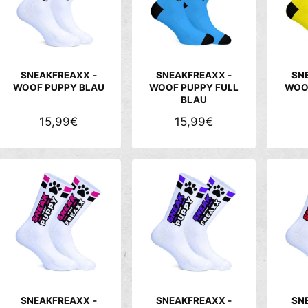
R
R
P
P
R
R
E
E
SNEAKFREAXX -
SNEAKFREAXX -
SN
I
I
WOOF PUPPY BLAU
WOOF PUPPY FULL
WOO
BLAU
S
S
N
15,99€
N
15,99€
O
O
R
R
M
M
A
A
L
L
E
E
R
R
P
P
R
R
E
E
SNEAKFREAXX -
SNEAKFREAXX -
SN