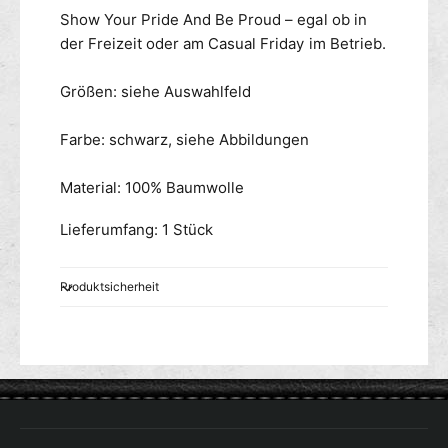
w
r
Show Your Pride And Be Proud – egal ob in
a
t
der Freizeit oder am Casual Friday im Betrieb.
r
s
z
c
Größen: siehe Auswahlfeld
h
w
Farbe: schwarz, siehe Abbildungen
a
r
z
Material: 100% Baumwolle
Lieferumfang: 1 Stück
Produktsicherheit