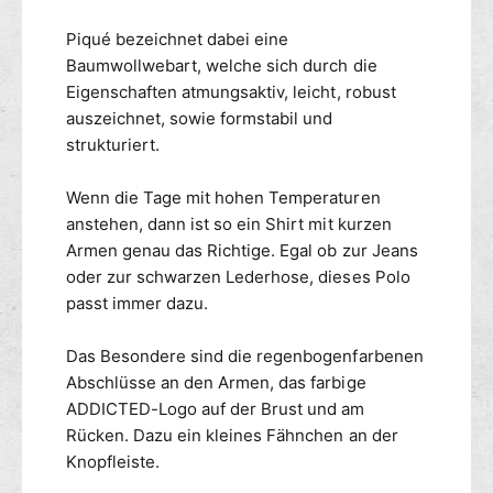
T
A
o
e
E
D
d
Piqué bezeichnet dabei eine
r
D
D
e
Baumwollwebart, welche sich durch die
R
f
I
n
Eigenschaften atmungsaktiv, leicht, robust
a
ü
C
i
auszeichnet, sowie formstabil und
g
T
n
b
E
strukturiert.
b
D
a
o
R
r
Wenn die Tage mit hohen Temperaturen
w
a
anstehen, dann ist so ein Shirt mit kurzen
P
i
Armen genau das Richtige. Egal ob zur Jeans
o
n
oder zur schwarzen Lederhose, dieses Polo
l
b
o
passt immer dazu.
o
S
w
h
P
Das Besondere sind die regenbogenfarbenen
i
o
Abschlüsse an den Armen, das farbige
r
l
ADDICTED-Logo auf der Brust und am
t
o
Rücken. Dazu ein kleines Fähnchen an der
s
S
Knopfleiste.
c
h
h
i