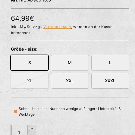
l
ö
r
f
f
f
N
64,99€
n
ü
e
o
inkl. MwSt. zzgl.
Versandkosten
, werden an der Kasse
g
n
berechnet
b
r
a
m
Größe - size:
r
a
S
M
L
l
e
XL
XXL
XXXL
V
r
a
r
P
i
Schnell bestellen! Nur noch wenige auf Lager · Lieferzeit 1-3
r
a
Werktage
n
e
t
A
A
i
e
E