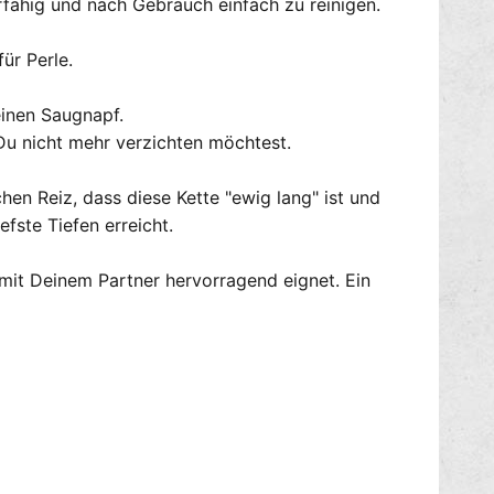
rfähig und nach Gebrauch einfach zu reinigen.
i
L
l
o
d
ür Perle.
n
o
g
S
D
einen Saugnapf.
M
i
Du nicht mehr verzichten möchtest.
A
l
L
d
L
n Reiz, dass diese Kette "ewig lang" ist und
o
k
S
fste Tiefen erreicht.
u
M
p
A
it Deinem Partner hervorragend eignet. Ein
f
L
e
L
r
k
u
p
f
e
r