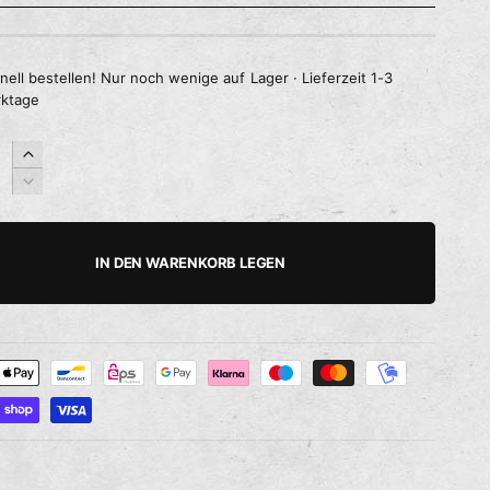
nell bestellen! Nur noch wenige auf Lager · Lieferzeit 1-3
ktage
E
r
V
h
e
ö
r
h
r
IN DEN WARENKORB LEGEN
e
i
d
n
i
g
e
e
M
r
e
e
n
d
g
i
e
e
f
M