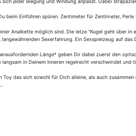
das sich jeder Biegung und Windung anpasst. Dabei strapazie
Du beim Einführen spüren. Zentimeter für Zentimeter, Perle f
iner Analkette möglich sind. Die letze "Kugel geht über in 
en, langewährenden Sexerfahrung. Ein Sexspielzeug auf das 
rausfordernden Länge* geben Dir dabei zuerst den optische
e langsam in Deinem Inneren regelrecht verschwindet und tie
oy das sich sowohl für Dich alleine, als auch zusammen m
..