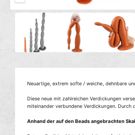
c
M
h
1
/
von
4
e
t
d
i
v
e
e
n
1
r
i
n
f
M
ü
o
d
g
a
l
b
ö
a
f
Neuartige, extrem softe / weiche, dehnbare un
f
r
n
e
Diese neue mit zahlreichen Verdickungen verseh
n
miteinander verbundene Verdickungen. Durch da
Anhand der auf den Beads angebrachten Ska