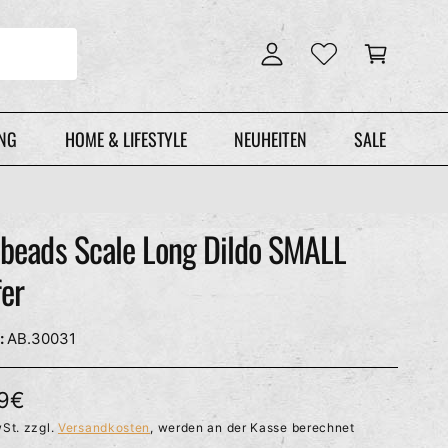
n
r
l
e
o
n
g
k
g
o
e
r
UNG
HOME & LIFESTYLE
NEUHEITEN
SALE
n
b
beads Scale Long Dildo SMALL
er
AB.30031
99€
St. zzgl.
Versandkosten
, werden an der Kasse berechnet