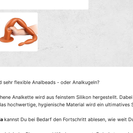
n
g
M
e
s
d
m
i
e
e
n
2
t
i
h
n
M
o
o
d
d
a
e
l
ö
n
f
d sehr flexible Analbeads - oder Analkugeln?
f
n
e
ene Analkette wird aus feinstem Silikon hergestellt. Dabei 
n
s hochwertige, hygienische Material wird ein ultimatives 
la
kannst Du bei Bedarf den Fortschritt ablesen, wie weit D