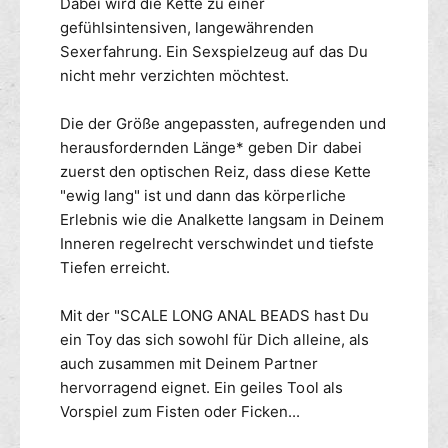
r
Dabei wird die Kette zu einer
s
z
c
gefühlsintensiven, langewährenden
h
Sexerfahrung. Ein Sexspielzeug auf das Du
w
nicht mehr verzichten möchtest.
a
r
Die der Größe angepassten, aufregenden und
z
herausfordernden Länge* geben Dir dabei
zuerst den optischen Reiz, dass diese Kette
"ewig lang" ist und dann das körperliche
Erlebnis wie die Analkette langsam in Deinem
Inneren regelrecht verschwindet und tiefste
Tiefen erreicht.
Mit der "SCALE LONG ANAL BEADS hast Du
ein Toy das sich sowohl für Dich alleine, als
auch zusammen mit Deinem Partner
hervorragend eignet. Ein geiles Tool als
Vorspiel zum Fisten oder Ficken...