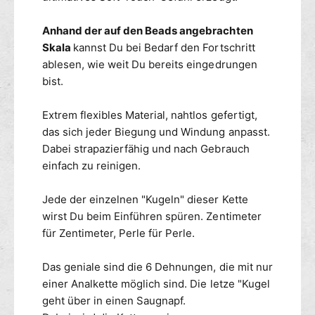
e
s
L
S
Anhand der auf den Beads angebrachten
o
c
Skala
kannst Du bei Bedarf den Fortschritt
n
a
ablesen, wie weit Du bereits eingedrungen
g
l
D
bist.
e
i
L
l
o
Extrem flexibles Material, nahtlos gefertigt,
d
n
das sich jeder Biegung und Windung anpasst.
o
g
Dabei strapazierfähig und nach Gebrauch
X
D
einfach zu reinigen.
L
i
A
l
R
Jede der einzelnen "Kugeln" dieser Kette
d
G
o
wirst Du beim Einführen spüren. Zentimeter
E
X
für Zentimeter, Perle für Perle.
s
L
c
A
Das geniale sind die 6 Dehnungen, die mit nur
h
R
einer Analkette möglich sind. Die letze "Kugel
w
G
geht über in einen Saugnapf.
a
E