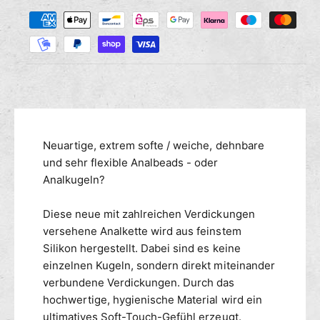
Z
M
s
r
a
e
e
n
h
d
g
i
l
e
e
u
f
M
n
ü
e
g
r
n
s
A
g
m
Neuartige, extrem softe / weiche, dehnbare
n
e
a
e
und sehr flexible Analbeads - oder
f
l
ü
t
Analkugeln?
b
r
h
e
A
o
Diese neue mit zahlreichen Verdickungen
a
n
d
versehene Analkette wird aus feinstem
d
a
e
Silikon hergestellt. Dabei sind es keine
s
l
n
einzelnen Kugeln, sondern direkt miteinander
S
b
c
verbundene Verdickungen. Durch das
e
a
a
hochwertige, hygienische Material wird ein
l
d
ultimatives Soft-Touch-Gefühl erzeugt.