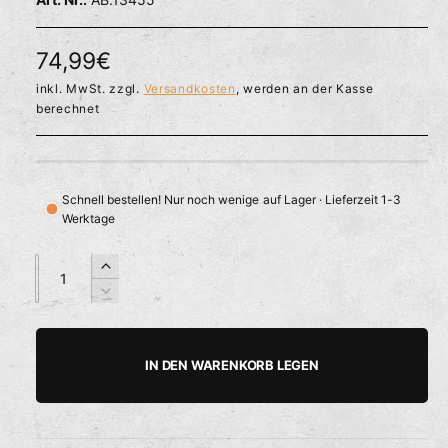
l
ö
r
f
f
f
N
74,99€
n
ü
e
o
inkl. MwSt. zzgl.
Versandkosten
, werden an der Kasse
g
n
berechnet
b
r
a
m
r
a
Schnell bestellen! Nur noch wenige auf Lager · Lieferzeit 1-3
Werktage
l
e
A
A
E
n
n
r
r
V
z
z
h
e
P
a
a
ö
r
h
h
h
r
r
IN DEN WARENKORB LEGEN
e
i
l
l
e
d
n
i
g
i
e
e