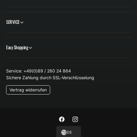
SERVICE
Easy Shopping
Service: +49(0)89 / 260 24 864
Sichere Zahlung durch SSL-Verschlüsselung
Vertrag widerrufen
F
I
a
n
DE
c
s