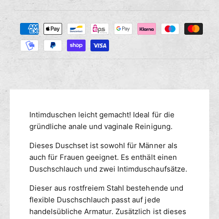
i
g
i
e
e
Z
M
s
r
a
e
e
n
h
d
g
i
l
e
e
u
f
M
n
ü
e
g
r
n
s
A
g
m
Intimduschen leicht gemacht! Ideal für die
n
e
a
e
gründliche anale und vaginale Reinigung.
f
l
ü
t
Dieses Duschset ist sowohl für Männer als
d
r
h
u
auch für Frauen geeignet. Es enthält einen
A
o
s
n
Duschschlauch und zwei Intimduschaufsätze.
d
c
a
e
h
Dieser aus rostfreiem Stahl bestehende und
l
n
e
d
flexible Duschschlauch passt auf jede
n
u
handelsübliche Armatur. Zusätzlich ist dieses
-