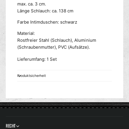
h
max. ca. 3 cm.
L
o
U
Länge Schlauch: ca. 138 cm
w
X
e
Farbe Intimduschen: schwarz
E
r
S
Material:
m
h
e
Rostfreier Stahl (Schlauch), Aluminium
o
w
(Schraubenmutter), PVC (Aufsätze).
e
r
Lieferumfang: 1 Set
m
e
Produktsicherheit
RECHT