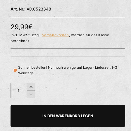
l
ö
r
AD.0523348
f
f
f
n
ü
e
N
29,99€
g
n
b
o
inkl. MwSt. zzgl.
Versandkosten
, werden an der Kasse
berechnet
a
r
r
m
a
Schnell bestellen! Nur noch wenige auf Lager · Lieferzeit 1-3
Werktage
l
e
A
A
E
n
n
r
r
V
z
z
h
e
P
a
a
ö
r
h
h
h
r
r
IN DEN WARENKORB LEGEN
e
i
l
l
e
d
n