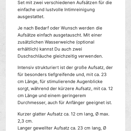
s
Set mit zwei verschiedenen Aufsätzen für die
S
c
einfache und lustvolle Intimreinigung
e
h
ausgestattet.
t
e
m
n
Je nach Bedarf oder Wunsch werden die
i
-
Aufsätze einfach ausgetauscht. Mit einer
t
S
zusätzlichen Wasserweiche (optional
S
e
c
erhältlich) kannst Du auch zwei
t
h
m
Duschschläuche gleichzeitig verwenden.
l
i
a
Intensiv strukturiert ist der große Aufsatz, der
t
u
S
für besonders tiefgreifende und, mit ca. 23
c
c
cm Länge, für stimulierende Augenblicke
h
h
sorgt, während der kürzere Aufsatz, mit ca. 12
D
l
cm Länge und einem geringerem
E
a
Durchmesser, auch für Anfänger geeignet ist.
L
u
U
c
Kurzer glatter Aufsatz ca. 12 cm lang, Ø max.
X
h
2,3 cm.
E
D
Langer gewellter Aufsatz ca. 23 cm lang, Ø
S
E