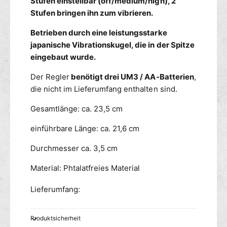
Stufen einstellbar (off/medium/high), 2
t
c
Stufen bringen ihn zum vibrieren.
i
R
o
e
Betrieben durch eine leistungsstarke
n
a
japanische Vibrationskugel, die in der Spitze
D
c
eingebaut wurde.
o
t
n
i
Der Regler
benötigt drei UM3 / AA-Batterien
,
g
o
die nicht im Lieferumfang enthalten sind.
V
n
i
D
Gesamtlänge: ca. 23,5 cm
b
o
r
n
einführbare Länge: ca. 21,6 cm
a
g
t
V
Durchmesser ca. 3,5 cm
i
i
o
b
Material: Phtalatfreies Material
n
r
s
a
Lieferumfang:
-
t
D
i
i
o
Produktsicherheit