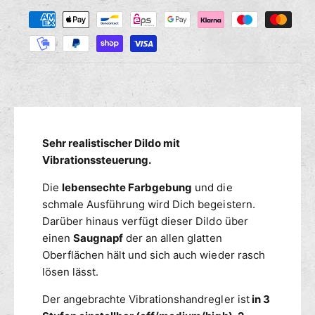
Z
M
s
s
r
a
e
e
n
h
d
g
i
l
e
e
u
f
M
n
ü
e
g
r
n
s
A
g
m
Sehr realistischer Dildo mit
u
e
t
e
Vibrationssteuerung.
f
h
ü
t
Die
lebensechte Farbgebung
und die
e
r
h
n
schmale Ausführung wird Dich begeistern.
A
o
t
u
Darüber hinaus verfügt dieser Dildo über
d
i
t
einen
Saugnapf
der an allen glatten
e
c
h
Oberflächen hält und sich auch wieder rasch
n
R
e
lösen lässt.
e
n
a
t
Der angebrachte Vibrationshandregler ist
in 3
c
i