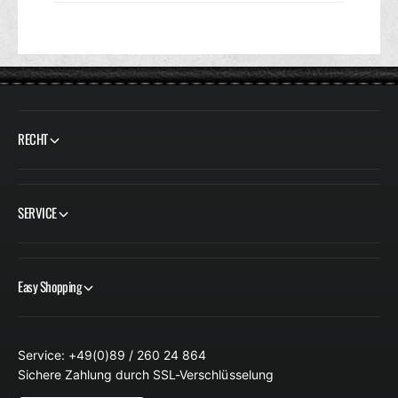
l
n
d
s
o
-
D
i
l
d
o
RECHT
SERVICE
Easy Shopping
Service: +49(0)89 / 260 24 864
Sichere Zahlung durch SSL-Verschlüsselung