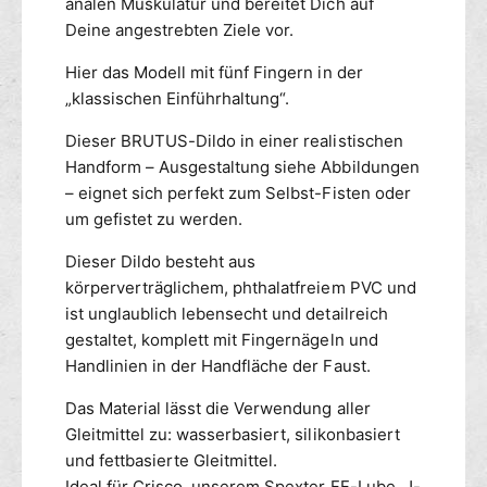
analen Muskulatur und bereitet Dich auf
D
t
Deine angestrebten Ziele vor.
i
f
l
u
Hier das Modell mit fünf Fingern in der
d
c
„klassischen Einführhaltung“.
o
k
5
D
Dieser BRUTUS-Dildo in einer realistischen
F
i
Handform – Ausgestaltung siehe Abbildungen
i
l
– eignet sich perfekt zum Selbst-Fisten oder
n
d
um gefistet zu werden.
g
o
e
5
Dieser Dildo besteht aus
r
F
körperverträglichem, phthalatfreiem PVC und
i
ist unglaublich lebensecht und detailreich
n
gestaltet, komplett mit Fingernägeln und
g
e
Handlinien in der Handfläche der Faust.
r
Das Material lässt die Verwendung aller
Gleitmittel zu: wasserbasiert, silikonbasiert
und fettbasierte Gleitmittel.
Ideal für Crisco, unserem Spexter FF-Lube, J-