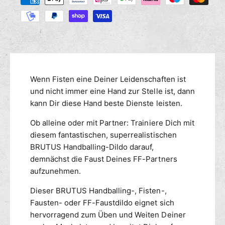
M
r
a
s
e
e
h
n
d
l
g
i
u
e
e
n
f
M
g
ü
e
r
s
n
Wenn Fisten eine Deiner Leidenschaften ist
B
g
m
und nicht immer eine Hand zur Stelle ist, dann
R
e
e
kann Dir diese Hand beste Dienste leisten.
U
f
t
T
ü
Ob alleine oder mit Partner: Trainiere Dich mit
h
U
r
diesem fantastischen, superrealistischen
o
S
B
BRUTUS Handballing-Dildo darauf,
d
F
R
i
demnächst die Faust Deines FF-Partners
e
U
s
aufzunehmen.
T
n
t
U
f
Dieser BRUTUS Handballing-, Fisten-,
S
u
Fausten- oder FF-Faustdildo eignet sich
F
c
i
hervorragend zum Üben und Weiten Deiner
k
s