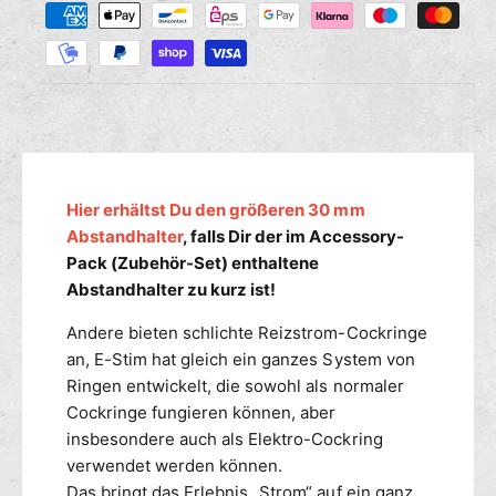
M
r
s
a
e
e
n
h
d
g
i
l
e
e
u
f
M
n
ü
e
g
r
n
s
E
g
m
Hier erhältst Du den größeren 30 mm
-
e
S
e
Abstandhalter
, falls Dir der im Accessory-
f
T
ü
t
Pack (Zubehör-Set) enthaltene
I
r
h
Abstandhalter zu kurz ist!
M
E
o
E
-
Andere bieten schlichte Reizstrom-Cockringe
d
l
S
an, E-Stim hat gleich ein ganzes System von
e
e
T
Ringen entwickelt, die sowohl als normaler
n
c
I
Cockringe fungieren können, aber
t
M
insbesondere auch als Elektro-Cockring
r
E
verwendet werden können.
o
l
R
Das bringt das Erlebnis „Strom“ auf ein ganz
e