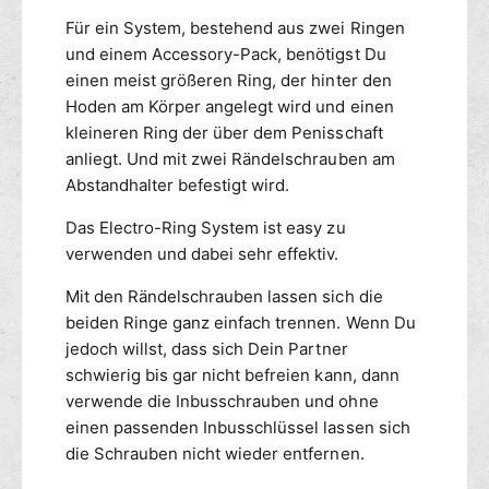
r
h
Für ein System, bestehend aus zwei Ringen
a
und einem Accessory-Pack, benötigst Du
l
einen meist größeren Ring, der hinter den
t
e
Hoden am Körper angelegt wird und einen
r
kleineren Ring der über dem Penisschaft
anliegt. Und mit zwei Rändelschrauben am
Abstandhalter befestigt wird.
Das Electro-Ring System ist easy zu
verwenden und dabei sehr effektiv.
Mit den Rändelschrauben lassen sich die
beiden Ringe ganz einfach trennen. Wenn Du
jedoch willst, dass sich Dein Partner
schwierig bis gar nicht befreien kann, dann
verwende die Inbusschrauben und ohne
einen passenden Inbusschlüssel lassen sich
die Schrauben nicht wieder entfernen.