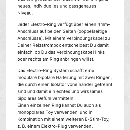
i
c
neues, individuelles und passgenaues
n
t
Niveau.
g
r
e
o
Jeder Elektro-Ring verfügt über einen 4mm-
-
R
Anschluss auf beiden Seiten (doppelseitige
3
i
Anschlüsse). Mit einem Verbindungskabel zu
0
n
Deiner Reizstrombox entscheidest Du damit
m
g
einfach, ob Du das Verbindungskabel links
m
e
oder rechts am Ring anbringen willst.
A
-
b
3
Das Electro-Ring System schafft eine
s
0
modulare bipolare Halterung mit zwei Ringen,
t
m
a
die durch einen Isolator voneinander getrennt
m
n
A
sind und damit ein echtes und wirksames
d
b
bipolares Gefühl vermitteln.
h
s
Einen einzelnen Ring kannst Du auch als
a
t
monopolares Toy verwenden, und in
l
a
Kombination mit einem weiteren E-Stim-Toy,
t
n
z. B. einem Elektro-Plug verwenden.
e
d