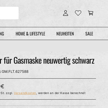
n
r
l
e
o
n
g
k
g
o
e
r
UNG
HOME & LIFESTYLE
NEUHEITEN
SALE
n
b
er für Gasmaske neuwertig schwarz
GM.FLT.627588
9€
St. zzgl.
Versandkosten
, werden an der Kasse berechnet