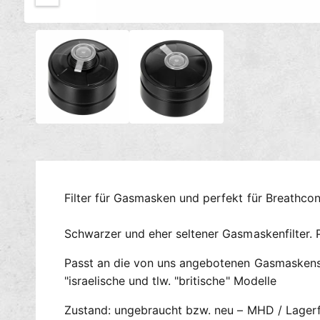
c
M
h
1
/
von
2
e
t
d
i
v
e
e
n
1
r
i
n
f
M
ü
o
d
g
a
l
b
ö
a
f
Filter für Gasmasken und perfekt für Breathco
f
r
n
e
Schwarzer und eher seltener Gasmaskenfilter.
n
Passt an die von uns angebotenen Gasmaskensc
"israelische und tlw. "britische" Modelle
Zustand: ungebraucht bzw. neu – MHD / Lagerfr