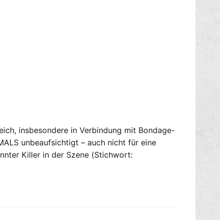
r
n
t
e
i
u
g
w
s
e
c
r
h
t
w
i
a
g
r
s
z
c
h
reich, insbesondere in Verbindung mit Bondage-
w
MALS unbeaufsichtigt – auch nicht für eine
a
r
nter Killer in der Szene (Stichwort:
z