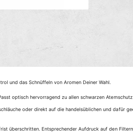
s
m
M
e
e
d
t
i
e
h
n
o
2
i
d
n
e
M
o
n
d
a
l
ö
f
ntrol und das Schnüffeln von Aromen Deiner Wahl.
f
n
e
 Passt optisch hervorragend zu allen schwarzen Atemschut
n
hläuche oder direkt auf die handelsüblichen und dafür ge
ist überschritten. Entsprechender Aufdruck auf den Filter