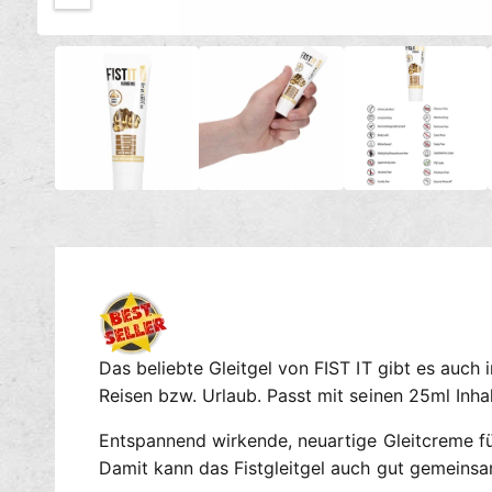
c
M
h
1
/
von
5
e
t
d
i
v
e
e
n
1
r
i
n
f
M
ü
o
d
g
a
l
b
ö
a
f
f
r
n
e
n
Das beliebte Gleitgel von FIST IT gibt es auch 
Reisen bzw. Urlaub. Passt mit seinen 25ml Inha
Entspannend wirkende, neuartige Gleitcreme f
Damit kann das Fistgleitgel auch gut gemeins