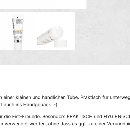
n
g
M
e
s
d
m
i
e
e
n
2
t
i
h
n
M
o
o
d
d
a
e
l
ö
n
f
f
n
e
n
in einer kleinen und handlichen Tube. Praktisch für unterwe
lt auch ins Handgepäck :-)
ür die Fist-Freunde. Besonders PRAKTISCH und HYGIENISCH
am verwendet werden, ohne dass es ggf. zu einer Verunrei