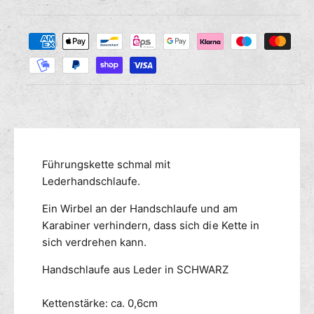
i
g
i
e
e
Z
M
s
r
a
e
e
n
h
d
g
i
l
e
e
u
f
M
n
ü
e
g
r
n
s
F
g
m
Führungskette schmal mit
ü
e
h
e
Lederhandschlaufe.
f
r
ü
t
Ein Wirbel an der Handschlaufe und am
u
r
h
n
Karabiner verhindern, dass sich die Kette in
F
o
g
ü
sich verdrehen kann.
d
s
h
e
k
Handschlaufe aus Leder in SCHWARZ
r
n
e
u
t
n
Kettenstärke: ca. 0,6cm
t