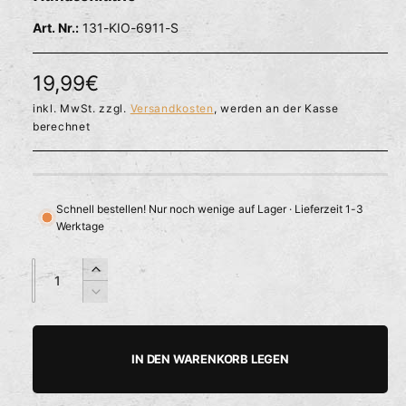
l
ö
r
131-KIO-6911-S
f
f
f
n
ü
e
N
19,99€
g
n
b
o
inkl. MwSt. zzgl.
Versandkosten
, werden an der Kasse
berechnet
a
r
r
m
a
Schnell bestellen! Nur noch wenige auf Lager · Lieferzeit 1-3
Werktage
l
e
A
A
E
n
n
r
r
V
z
z
h
e
P
a
a
ö
r
h
h
h
r
r
IN DEN WARENKORB LEGEN
e
i
l
l
e
d
n