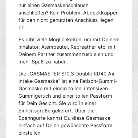
T
nur einen Gasmaskenschlauch
m
E
a
anschließen? Kein Problem. Abdeckkappen
R
s
G
für den nicht genutzten Anschluss liegen
k
a
bei.
e
s
S
m
Es gibt viele Möglichkeiten, um mit Deinem
1
a
Inhalator, Atembeutel, Rebreather etc. mit
0
s
Deinem Partner zusammenzuspielen und
.
k
mehr Spaß zu haben.
3
e
D
S
Die „GASMASTER S10.3 Double RD40 Air
o
1
Intake Gasmaske“ ist eine Fetisch-Gummi-
u
0
Gasmaske mit einem tollen, intensiven
b
.
Gummigeruch und einer tollen Passform
l
3
e
für Dein Gesicht. Sie wird in einer
D
A
o
Einheitsgröße geliefert. Über die
i
u
Spanngurte kannst Du diese Gasmaske
r
b
einfach auf Deine gewünschte Passform
I
l
einstellen.
n
e