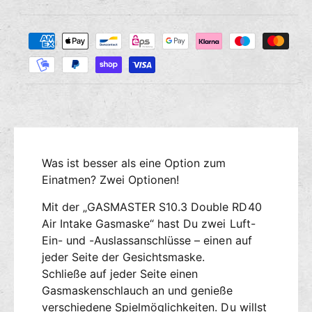
i
g
i
e
e
Z
M
s
r
a
e
e
n
h
d
g
i
l
e
e
u
f
M
n
ü
e
g
r
n
s
G
g
Was ist besser als eine Option zum
m
A
e
S
Einatmen? Zwei Optionen!
e
f
M
ü
t
Mit der „GASMASTER S10.3 Double RD40
A
r
h
S
Air Intake Gasmaske“ hast Du zwei Luft-
G
o
T
A
Ein- und -Auslassanschlüsse – einen auf
d
E
S
jeder Seite der Gesichtsmaske.
e
R
M
Schließe auf jeder Seite einen
n
G
A
Gasmaskenschlauch an und genieße
a
S
verschiedene Spielmöglichkeiten. Du willst
s