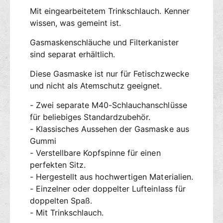
t
A
Mit eingearbeitetem Trinkschlauch. Kenner
a
i
wissen, was gemeint ist.
k
r
e
I
Gasmaskenschläuche und Filterkanister
R
n
sind separat erhältlich.
D
t
4
a
Diese Gasmaske ist nur für Fetischzwecke
0
k
und nicht als Atemschutz geeignet.
e
R
- Zwei separate M40-Schlauchanschlüsse
D
für beliebiges Standardzubehör.
4
- Klassisches Aussehen der Gasmaske aus
0
Gummi
- Verstellbare Kopfspinne für einen
perfekten Sitz.
- Hergestellt aus hochwertigen Materialien.
- Einzelner oder doppelter Lufteinlass für
doppelten Spaß.
- Mit Trinkschlauch.