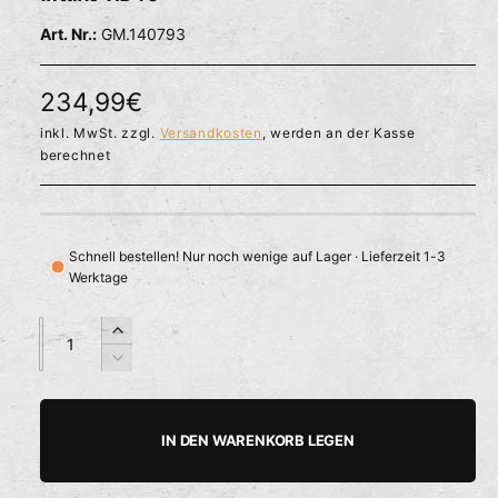
l
ö
r
GM.140793
f
f
f
n
ü
e
N
234,99€
g
n
b
o
inkl. MwSt. zzgl.
Versandkosten
, werden an der Kasse
berechnet
a
r
r
m
a
Schnell bestellen! Nur noch wenige auf Lager · Lieferzeit 1-3
Werktage
l
e
A
A
E
n
n
r
r
V
z
z
h
e
P
a
a
ö
r
h
h
h
r
r
IN DEN WARENKORB LEGEN
e
i
l
l
e
d
n