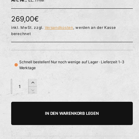
l
ö
r
f
f
f
N
269,00€
n
ü
e
o
inkl. MwSt. zzgl.
Versandkosten
, werden an der Kasse
g
n
berechnet
b
r
a
m
r
a
Schnell bestellen! Nur noch wenige auf Lager · Lieferzeit 1-3
Werktage
l
e
A
A
E
n
n
r
r
V
z
z
h
e
P
a
a
ö
r
h
h
h
r
r
IN DEN WARENKORB LEGEN
e
i
l
l
e
d
n
i
g
i
e
e