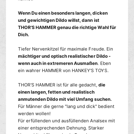
l
o
d
y
Wenn Du einen besonders langen, dicken
o
s
und gewichtigen Dildo willst, dann ist
M
D
THOR'S HAMMER genau die richtige Wahl für
o
i
d
Dich.
l
e
d
l
o
Tiefer Nervenkitzel für maximale Freude. Ein
l
M
mächtiger und optisch realistischer Dildo -
T
o
wenn auch in extremeren Ausmaßen
. Eben
H
d
ein wahrer HAMMER von HANKEY‘S TOYS.
O
e
R
l
S
THOR'S HAMMER ist für alle gedacht,
die
l
T
einen langen, fetten und realistisch
H
anmutenden Dildo mit viel Umfang suchen.
O
Für Männer die gerne "lang und dick" bedient
R
werden wollen!
S
Für erfüllenden und ausfüllenden Analsex mit
einer entsprechenden Dehnung. Starker