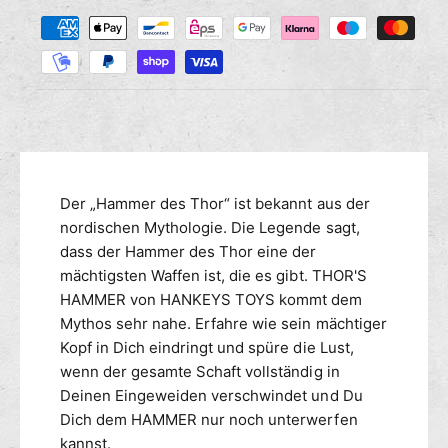
Z
M
s
r
a
e
e
n
h
d
g
i
l
e
e
u
f
M
n
ü
e
g
r
n
s
H
g
m
Der „Hammer des Thor“ ist bekannt aus der
a
e
n
e
nordischen Mythologie. Die Legende sagt,
f
k
ü
t
dass der Hammer des Thor eine der
e
r
h
mächtigsten Waffen ist, die es gibt. THOR'S
y
H
o
HAMMER von HANKEYS TOYS kommt dem
s
a
d
Mythos sehr nahe. Erfahre wie sein mächtiger
T
n
e
Kopf in Dich eindringt und spüre die Lust,
o
k
n
wenn der gesamte Schaft vollständig in
y
e
s
Deinen Eingeweiden verschwindet und Du
y
D
s
Dich dem HAMMER nur noch unterwerfen
i
T
kannst.