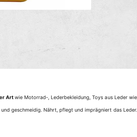
s
M
m
e
e
d
i
t
e
n
h
2
o
i
n
d
M
e
o
d
n
a
l
ö
f
f
n
e
ler Art
wie Motorrad-, Lederbekleidung, Toys aus Leder wie
n
h und geschmeidig. Nährt, pflegt und imprägniert das Leder