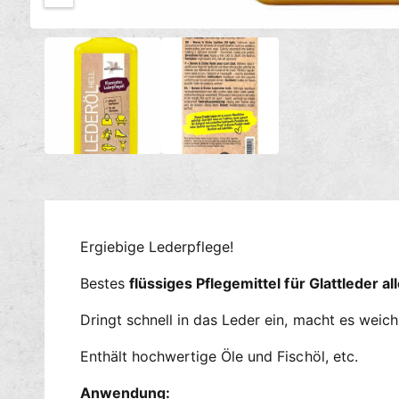
c
M
h
1
/
von
2
e
t
d
i
v
e
e
n
1
r
i
n
f
M
ü
o
d
g
a
l
b
ö
a
f
Ergiebige Lederpflege!
f
r
n
e
Bestes
flüssiges Pflegemittel für Glattleder al
n
Dringt schnell in das Leder ein, macht es weic
Enthält hochwertige Öle und Fischöl, etc.
Anwendung: