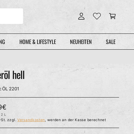
n
r
l
e
o
n
g
k
g
o
e
r
UNG
HOME & LIFESTYLE
NEUHEITEN
SALE
n
b
röl hell
ÖL 2201
9€
2 L
P
St. zzgl.
Versandkosten
, werden an der Kasse berechnet
R
O