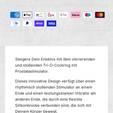
i
g
i
e
e
Z
M
s
r
a
e
e
n
h
d
g
i
l
e
e
u
f
M
n
ü
e
g
r
n
s
L
g
m
Steigere Dein Erlebnis mit dem vibrierenden
E
e
V
e
und stoßenden Tri-O-Cockring mit
f
E
ü
t
Prostatastimulator.
L
r
h
Z
Dieses innovative Design verfügt über einen
L
o
V
E
rhythmisch stoßenden Stimulator an einem
d
i
V
Ende und einen leistungsstarken Vibrator am
e
b
E
anderen Ende, die durch eine flexible
n
r
L
Silikonbrücke verbunden sind, die sich mit
i
Z
Deinem Körper bewegt.
e