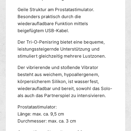
V
r
i
Geile Struktur am Prostatastimulator.
e
b
Besonders praktisch durch die
n
r
wiederaufladbare Funktion mittels
d
i
e
beigefügtem USB-Kabel.
e
r
r
Der Tri-O-Penisring bietet eine bequeme,
S
e
t
leistungssteigernde Unterstützung und
n
o
d
stimuliert gleichzeitig mehrere Lustzonen.
s
e
s
Der vibrierende und stoßende Vibrator
r
-
S
besteht aus weichem, hypoallergenem,
S
t
körpersicherem Silikon, ist wasserfest,
t
o
wiederaufladbar und bereit, sowohl das Solo-
i
s
als auch das Partnerspiel zu intensivieren.
m
s
u
-
Prostatastimulator:
l
S
Länge: max. ca. 9,5 cm
a
t
Durchmesser: max. ca. 3 cm
t
i
o
m