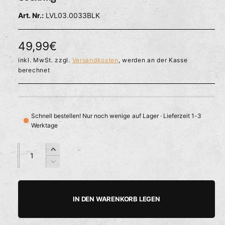
l
ö
r
LVL03.0033BLK
f
f
f
n
ü
e
N
49,99€
g
n
b
o
inkl. MwSt. zzgl.
Versandkosten
, werden an der Kasse
berechnet
a
r
r
m
a
Schnell bestellen! Nur noch wenige auf Lager · Lieferzeit 1-3
Werktage
l
e
A
A
E
n
n
r
r
V
z
z
h
e
P
a
a
ö
r
h
h
h
r
r
IN DEN WARENKORB LEGEN
e
i
l
l
e
d
n