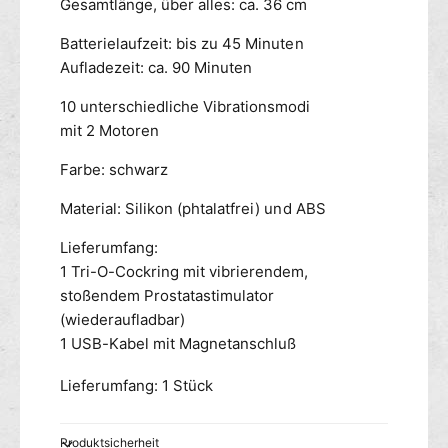
Gesamtlänge, über alles: ca. 36 cm
r
u
m
l
Batterielaufzeit: bis zu 45 Minuten
i
a
Aufladezeit: ca. 90 Minuten
t
t
C
o
10 unterschiedliche Vibrationsmodi
o
r
mit 2 Motoren
c
m
k
i
Farbe: schwarz
r
t
i
C
Material: Silikon (phtalatfrei) und ABS
n
o
g
c
Lieferumfang:
k
1 Tri-O-Cockring mit vibrierendem,
r
stoßendem Prostatastimulator
i
(wiederaufladbar)
n
1 USB-Kabel mit Magnetanschluß
g
Lieferumfang: 1 Stück
Produktsicherheit