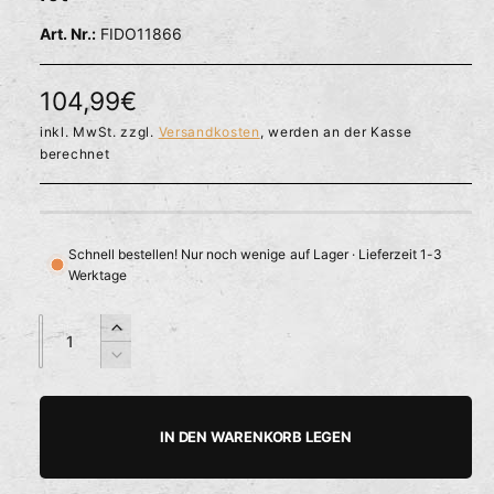
l
ö
r
FIDO11866
f
f
f
n
ü
e
N
104,99€
g
n
b
o
inkl. MwSt. zzgl.
Versandkosten
, werden an der Kasse
berechnet
a
r
r
m
a
Schnell bestellen! Nur noch wenige auf Lager · Lieferzeit 1-3
Werktage
l
e
A
A
E
n
n
r
r
V
z
z
h
e
P
a
a
ö
r
h
h
h
r
r
IN DEN WARENKORB LEGEN
e
i
l
l
e
d
n