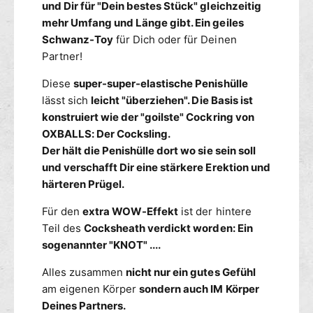
F
und Dir für "Dein bestes Stück" gleichzeitig
c
I
mehr Umfang und Länge gibt. Ein geiles
k
D
Schwanz-Toy
für Dich oder für Deinen
s
O
Partner!
h
C
e
o
Diese
super-super-elastische Penishülle
a
c
lässt sich
leicht "überziehen". Die Basis ist
t
k
h
konstruiert wie der "goilste" Cockring von
s
-
h
OXBALLS: Der Cocksling.
P
e
Der hält die Penishülle dort wo sie sein soll
U
a
und verschafft Dir eine stärkere Erektion und
P
t
härteren Prügel.
P
h
Y
-
Für den
extra WOW-Effekt
ist der hintere
P
P
Teil des
Cocksheath verdickt worden: Ein
e
U
sogenannter "KNOT" ....
n
P
i
P
Alles zusammen
nicht nur ein gutes Gefühl
s
Y
am eigenen Körper
sondern auch IM Körper
h
P
Deines Partners.
ü
e