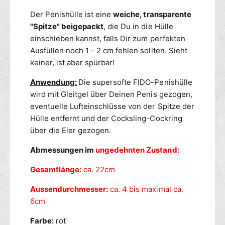
l
n
Der Penishülle ist eine
weiche, transparente
l
i
"Spitze" beigepackt
, die Du in die Hülle
e
s
-
einschieben kannst, falls Dir zum perfekten
h
r
ü
Ausfüllen noch 1 - 2 cm fehlen sollten. Sieht
o
l
keiner, ist aber spürbar!
t
l
e
Anwendung:
Die supersofte FIDO-Penishülle
-
wird mit Gleitgel über Deinen Penis gezogen,
r
eventuelle Lufteinschlüsse von der Spitze der
o
Hülle entfernt und der Cocksling-Cockring
t
über die Eier gezogen.
Abmessungen im
ungedehnten Zustand:
Gesamtlänge:
ca. 22cm
Aussendurchmesser:
ca. 4 bis maximal ca.
6cm
Farbe:
rot