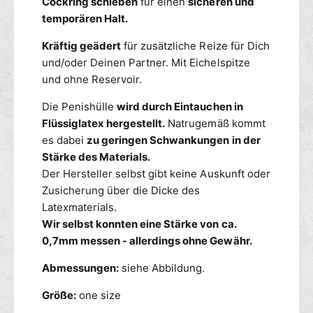
Cockring schieben
für einen
sicheren und
a
e
temporären Halt.
n
m
d
i
Kräftig geädert
für zusätzliche Reize für Dich
-
t
und/oder Deinen Partner. Mit Eichelspitze
r
R
und ohne Reservoir.
o
a
t
n
Die Penishülle
wird durch Eintauchen in
d
Flüssiglatex hergestellt.
Natrugemäß kommt
-
es dabei
zu geringen Schwankungen in der
r
Stärke des Materials.
o
Der Hersteller selbst gibt keine Auskunft oder
t
Zusicherung über die Dicke des
Latexmaterials.
Wir selbst konnten eine Stärke von ca.
0,7mm messen - allerdings ohne Gewähr.
Abmessungen:
siehe Abbildung.
Größe:
one size