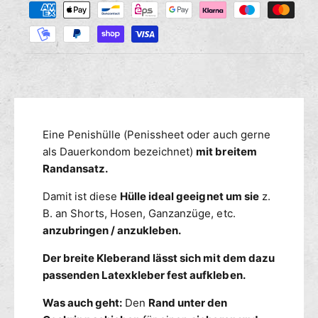
M
r
s
a
e
e
n
h
d
g
i
l
e
e
u
f
M
n
ü
e
g
r
n
s
P
g
m
Eine Penishülle (Penissheet oder auch gerne
e
e
n
e
als Dauerkondom bezeichnet)
mit breitem
f
i
ü
t
Randansatz.
s
r
h
h
Damit ist diese
Hülle ideal geeignet um sie
z.
P
o
ü
e
B. an Shorts, Hosen, Ganzanzüge, etc.
d
l
n
anzubringen / anzukleben.
e
l
i
n
e
s
Der breite Kleberand lässt sich mit dem dazu
m
h
passenden Latexkleber fest aufkleben.
i
ü
t
l
Was auch geht:
Den
Rand unter den
R
l