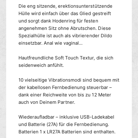
e
n
Die eng sitzende, erektionsunterstützende
u
g
Hülle wird einfach über das Glied gestreift
e
e
und sorgt dank Hodenring für festen
r
s
angenehmen Sitz ohne Abrutschen. Diese
t
t
e
Spezialhülle ist auch als vibrierender Dildo
e
P
u
einsetzbar. Anal wie vaginal...
e
e
n
r
Hautfreundliche Soft Touch Textur, die sich
i
t
seidenweich anfühlt.
s
e
h
P
10 vielseitige Vibrationsmodi sind bequem mit
ü
e
l
der kabellosen Fernbedienung steuerbar –
n
l
i
dank einer Reichweite von bis zu 12 Meter
e
s
auch von Deinem Partner.
+
h
V
ü
Wiederaufladbar – inklusive USB-Ladekabel
i
l
und Batterie (27A) für die Fernbedienung.
b
l
Batterien 1 x LR27A Batterien sind enthalten.
r
e