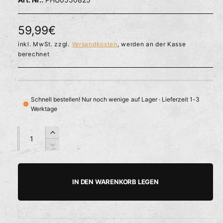
l
ö
r
f
f
f
N
59,99€
n
ü
e
o
inkl. MwSt. zzgl.
Versandkosten
, werden an der Kasse
g
n
berechnet
b
r
a
m
r
a
Schnell bestellen! Nur noch wenige auf Lager · Lieferzeit 1-3
Werktage
l
e
A
A
E
n
n
r
r
V
z
z
h
e
P
a
a
ö
r
h
h
h
r
r
IN DEN WARENKORB LEGEN
e
i
l
l
e
d
n
i
g
i
e
e