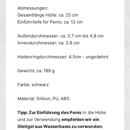
a
+
t
V
Abmessungen:
i
i
Gesamtlänge Hülle: ca. 25 cm
o
b
Einführtiefe für Penis: ca. 12 cm
n
r
a
Außendurchmesser: ca. 3.7 cm bis 4,8 cm
t
Innendurchmesser: ca. 3.8 cm
i
o
n
Hodenringdurchmesser: 4.5cm - ungedehnt
Gewicht: ca. 189 g
Farbe: schwarz
Material: Silikon, PU, ABS.
Tipp: Zur Einführung des Penis
in die Hülle
und zur Verwendung
empfehlen wir ein
Gleitgel aus Wasserbasis zu verwenden.