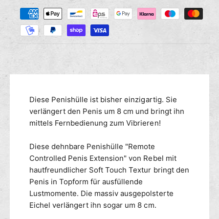
Z
M
s
r
a
e
e
n
h
d
g
i
l
e
e
u
f
M
n
ü
e
g
r
n
s
R
g
m
Diese Penishülle ist bisher einzigartig. Sie
E
e
B
e
verlängert den Penis um 8 cm und bringt ihn
f
E
ü
t
mittels Fernbedienung zum Vibrieren!
L
r
h
f
R
o
Diese dehnbare Penishülle "Remote
e
E
d
Controlled Penis Extension" von Rebel mit
r
B
e
hautfreundlicher Soft Touch Textur bringt den
n
E
n
Penis in Topform für ausfüllende
g
L
e
Lustmomente. Die massiv ausgepolsterte
f
s
e
Eichel verlängert ihn sogar um 8 cm.
t
r