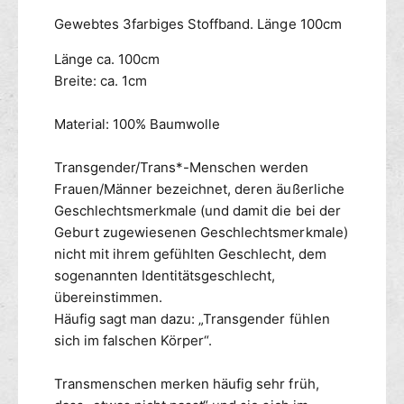
n
e
Gewebtes 3farbiges Stoffband. Länge 100cm
ü
r
r
S
Länge ca. 100cm
s
c
Breite: ca. 1cm
e
h
n
n
Material: 100% Baumwolle
k
ü
e
r
l
Transgender/Trans*-Menschen werden
s
-
e
Frauen/Männer bezeichnet, deren äußerliche
1
n
Geschlechtsmerkmale (und damit die bei der
P
k
Geburt zugewiesenen Geschlechtsmerkmale)
a
e
nicht mit ihrem gefühlten Geschlecht, dem
a
l
sogenannten Identitätsgeschlecht,
r
-
übereinstimmen.
1
Häufig sagt man dazu: „Transgender fühlen
P
a
sich im falschen Körper“.
a
r
Transmenschen merken häufig sehr früh,