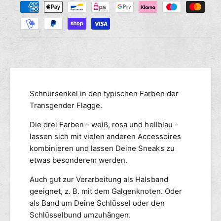
M
r
s
a
e
e
n
h
d
g
i
l
e
e
u
f
M
n
ü
e
g
r
n
s
T
g
m
Schnürsenkel in den typischen Farben der
r
e
a
e
Transgender Flagge.
f
n
ü
t
Die drei Farben - weiß, rosa und hellblau -
s
r
h
g
lassen sich mit vielen anderen Accessoires
T
o
e
r
kombinieren und lassen Deine Sneaks zu
d
n
a
etwas besonderem werden.
e
d
n
n
e
s
Auch gut zur Verarbeitung als Halsband
r
g
geeignet, z. B. mit dem Galgenknoten. Oder
S
e
als Band um Deine Schlüssel oder den
c
n
Schlüsselbund umzuhängen.
h
d