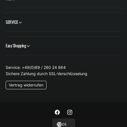
SERVICE
Easy Shopping
Service: +49(0)89 / 260 24 864
Sichere Zahlung durch SSL-Verschlüsselung
Vertrag widerrufen
F
I
a
n
DE